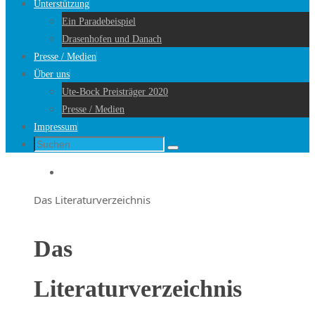
Unterstützung
Ein Paradebeispiel
Drasenhofen und Danach
Presse / Medien
Über uns
Ute-Bock Preisträger 2020
Presse / Medien
Impressum
Suche
Suchen
nach:
Startseite
Das Literaturverzeichnis
Das
Literaturverzeichnis