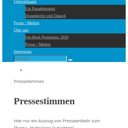
Unterstützung
Ein Paradebeispiel
Drasenhofen und Danach
Presse / Medien
Über uns
Ute-Bock Preisträger 2020
Presse / Medien
Impressum
Suche
Suchen
nach:
Startseite
Pressestimmen
Pressestimmen
Hier nur ein Auszug von Presseartikeln zum
Thema „Mahringer Gutachten“