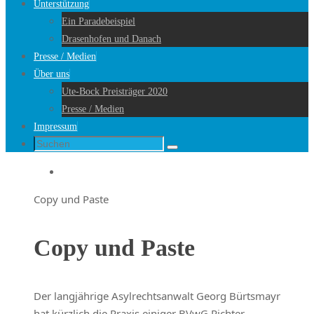
Unterstützung
Ein Paradebeispiel
Drasenhofen und Danach
Presse / Medien
Über uns
Ute-Bock Preisträger 2020
Presse / Medien
Impressum
Suche
Suchen
nach:
Startseite
Copy und Paste
Copy und Paste
Der langjährige Asylrechtsanwalt Georg Bürtsmayr
hat kürzlich die Praxis einiger BVwG Richter