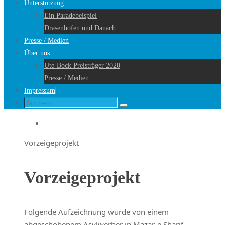
Unterstützung
Ein Paradebeispiel
Drasenhofen und Danach
Presse / Medien
Über uns
Ute-Bock Preisträger 2020
Presse / Medien
Impressum
Suche
Suchen
nach:
Startseite
Vorzeigeprojekt
Vorzeigeprojekt
Folgende Aufzeichnung wurde von einem
abgeschobenem Asylwerber in Mazar-e Sharif