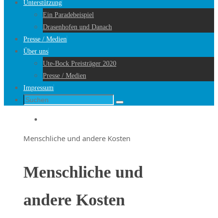
Unterstützung
Ein Paradebeispiel
Drasenhofen und Danach
Presse / Medien
Über uns
Ute-Bock Preisträger 2020
Presse / Medien
Impressum
Suche
Suchen
nach:
Startseite
Menschliche und andere Kosten
Menschliche und
andere Kosten