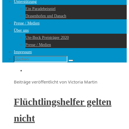
Unterstützung
Ein Paradebeispiel
Drasenhofen und Danach
Presse / Medien
Über uns
Ute-Bock Preisträger 2020
Presse / Medien
Impressum
Suche
Suchen
nach:
Startseite
Beiträge veröffentlicht von Victoria Martin
Flüchtlingshelfer gelten
nicht