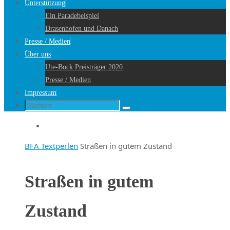
Unterstützung
Ein Paradebeispiel
Drasenhofen und Danach
Presse / Medien
Über uns
Ute-Bock Preisträger 2020
Presse / Medien
Impressum
Suche
Suchen
nach:
Startseite
BFA Textperlen
Straßen in gutem Zustand
Straßen in gutem
Zustand