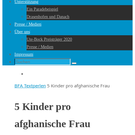
Unterstützung
Ein Paradebeispiel
Drasenhofen und Danach
Presse / Medien
Über uns
Ute-Bock Preisträger 2020
Presse / Medien
Impressum
Suche
Suchen
nach:
Startseite
BFA Textperlen
5 Kinder pro afghanische Frau
5 Kinder pro
afghanische Frau