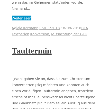
wenn das im Geheimen stattfinden würde.
Niemand…
Weiterlesen
Aglaja Kermann
05/03/2018
18/08/2018
BFA
Textperlen
Konversion
,
Missachtung der GFK
Tauftermin
„Wohl gaben Sie an, dass Sie zum Christentum
konvertierten [sic] möchten und konnten auch
einen vorläufigen Tauftermin angeben, trotzdem
erscheint Ihr Glaubenswechsel nicht überzeugend
und Glaubhaft [sic].“ Dem sei ein Auszug aus dem
Vorwort der Broschüre „Asylverfahren“ des BFA