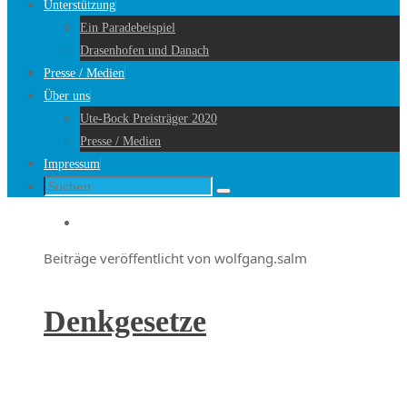
Unterstützung
Ein Paradebeispiel
Drasenhofen und Danach
Presse / Medien
Über uns
Ute-Bock Preisträger 2020
Presse / Medien
Impressum
Suche
Suchen
nach:
Startseite
Beiträge veröffentlicht von wolfgang.salm
Denkgesetze