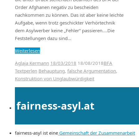
Order Afghanen negativ zu bescheiden
nachkommen zu können. Das ist aber keine leichte
Aufgabe, wenn trotz geschickter Verhörtechnik
dem Asylwerber keine „Fehler“ passieren….Die
Feststellungen dazu sind…
Weiterlesen
Aglaja Kermann
18/03/2018
18/08/2018
BFA
Textperlen
Behauptung
,
falsche Argumentation
,
Konstruktion von Unglaubwürdigkeit
fairness-asyl.at
fairness-asyl ist eine
Gemeinschaft der Zusammenarbeit