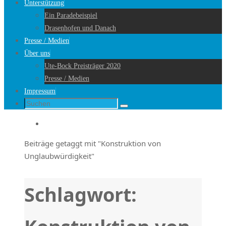
Unterstützung
Ein Paradebeispiel
Drasenhofen und Danach
Presse / Medien
Über uns
Ute-Bock Preisträger 2020
Presse / Medien
Impressum
Suche
Suchen
nach:
Startseite
Beiträge getaggt mit "Konstruktion von
Unglaubwürdigkeit"
Schlagwort: