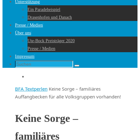
Unterstützung
Ein Paradebeispiel
Drasenhofen und Danach
Presse / Medien
Über uns
Ute-Bock Preisträger 2020
Presse / Medien
Impressum
Suche
Suchen
nach:
Startseite
BFA Textperlen
Keine Sorge – familiäres
Auffangbecken für alle Volksgruppen vorhanden!
Keine Sorge –
familiäres