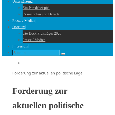
Unterstützung
Ein Paradebeispiel
Drasenhofen und Danach
Presse / Medien
Über uns
Ute-Bock Preisträger 2020
Presse / Medien
Impressum
Suche
Suchen
nach:
Startseite
Forderung zur aktuellen politische Lage
Forderung zur
aktuellen politische