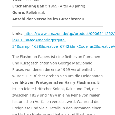
Erscheinungsjahr
: 1969 (Alter 48 Jahre)
Genre:
Belletristik
Anzahl der Verweise im Gutachten:
0
Links
:
https://www.amazon.de/gp/product/0006511252/re
ie=UTF8&tag=mahringerguta-
21&camp=1638&creative=6742&linkCode=as2&creativeA
The Flashman Papers ist eine Reihe von Romanen
und Kurzgeschichten von George MacDonald
Fraser, von denen die erste 1969 veröffentlicht
wurde. Die Bücher drehen sich um die Heldentaten
des
fiktiven Protagonisten Harry Flashman
. Er
ist ein feiger britischer Soldat, Rake und Cad, der
zwischen 1839 und 1894 in eine Reihe von realen
historischen Vorfällen versetzt wird. Während die
Ereignisse und viele Details in den Romanen einen
sachlichen Hintergrund haben, sind Flashmans