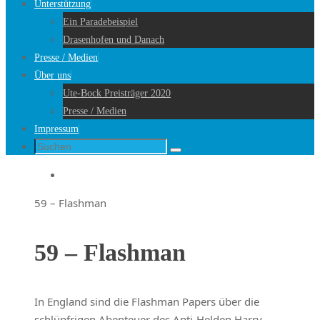
Unterstützung
Ein Paradebeispiel
Drasenhofen und Danach
Presse / Medien
Über uns
Ute-Bock Preisträger 2020
Presse / Medien
Impressum
Suche
Suchen
nach:
Startseite
59 – Flashman
59 – Flashman
In England sind die Flashman Papers über die
schlüpfrigen Abenteuer des Anti-Helden Harry