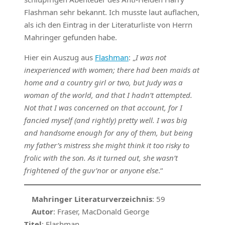
Flashman sehr bekannt. Ich musste laut auflachen,
als ich den Eintrag in der Literaturliste von Herrn
Mahringer gefunden habe.
Hier ein Auszug aus
Flashman
: „
I was not
inexperienced with women; there had been maids at
home and a country girl or two, but Judy was a
woman of the world, and that I hadn’t attempted.
Not that I was concerned on that account, for I
fancied myself (and rightly) pretty well. I was big
and handsome enough for any of them, but being
my father’s mistress she might think it too risky to
frolic with the son. As it turned out, she wasn’t
frightened of the guv’nor or anyone else
.“
Mahringer Literaturverzeichnis
: 59
Autor
: Fraser, MacDonald George
Titel
: Flashman