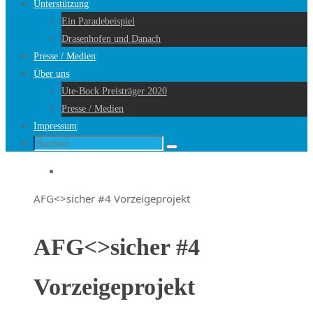
Unterstützung
Ein Paradebeispiel
Drasenhofen und Danach
Presse / Medien
Über uns
Ute-Bock Preisträger 2020
Presse / Medien
Impressum
Suche
Suchen
nach:
Startseite
AFG<>sicher #4 Vorzeigeprojekt
AFG<>sicher #4
Vorzeigeprojekt