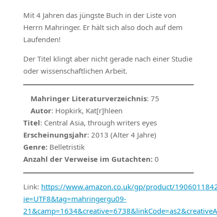
Mit 4 Jahren das jüngste Buch in der Liste von
Herrn Mahringer. Er hält sich also doch auf dem
Laufenden!
Der Titel klingt aber nicht gerade nach einer Studie
oder wissenschaftlichen Arbeit.
Mahringer Literaturverzeichnis
: 75
Autor
: Hopkirk, Kat[r]hleen
Titel
: Central Asia, through writers eyes
Erscheinungsjahr
: 2013 (Alter 4 Jahre)
Genre:
Belletristik
Anzahl der Verweise im Gutachten:
0
Link:
https://www.amazon.co.uk/gp/product/1906011842/r
ie=UTF8&tag=mahringergu09-
21&camp=1634&creative=6738&linkCode=as2&creative