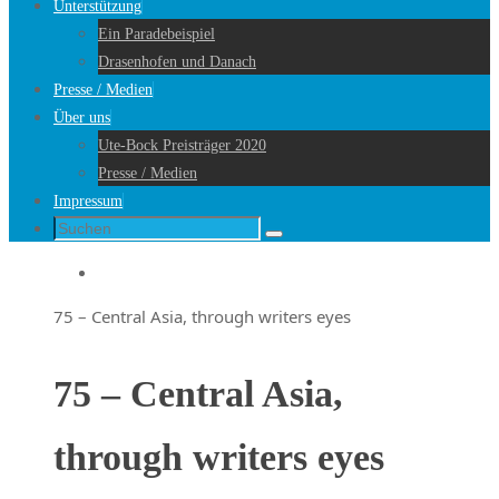
Unterstützung
Ein Paradebeispiel
Drasenhofen und Danach
Presse / Medien
Über uns
Ute-Bock Preisträger 2020
Presse / Medien
Impressum
Suche
Suchen
nach:
Startseite
75 – Central Asia, through writers eyes
75 – Central Asia,
through writers eyes