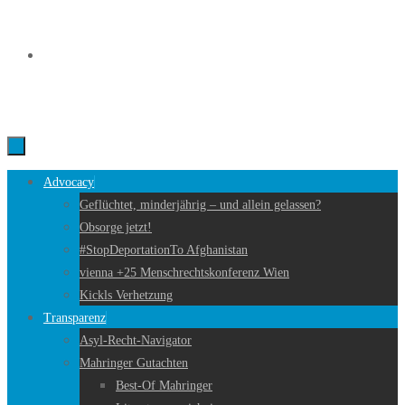
Zum
Inhalt
springen
Zum
Advocacy
Inhalt
Geflüchtet, minderjährig – und allein gelassen?
springen
Obsorge jetzt!
#StopDeportationTo Afghanistan
vienna +25 Menschrechtskonferenz Wien
Kickls Verhetzung
Transparenz
Asyl-Recht-Navigator
Mahringer Gutachten
Best-Of Mahringer