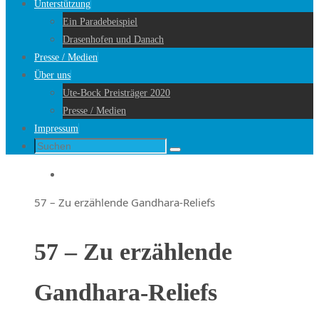
Unterstützung
Ein Paradebeispiel
Drasenhofen und Danach
Presse / Medien
Über uns
Ute-Bock Preisträger 2020
Presse / Medien
Impressum
Suche
Suchen
nach:
Startseite
57 – Zu erzählende Gandhara-Reliefs
57 – Zu erzählende
Gandhara-Reliefs