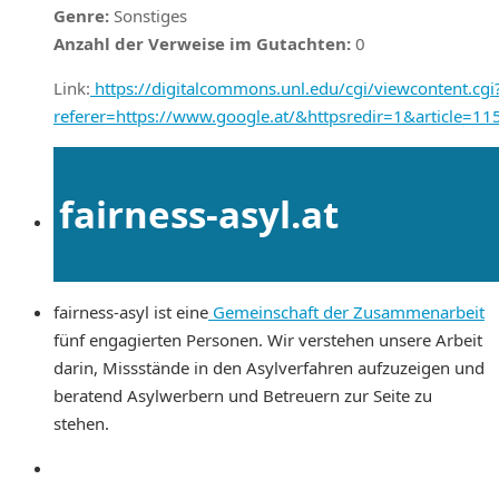
Genre:
Sonstiges
Anzahl der Verweise im Gutachten:
0
Link:
https://digitalcommons.unl.edu/cgi/viewcontent.cgi
referer=https://www.google.at/&httpsredir=1&article=1
fairness-asyl.at
fairness-asyl ist eine
Gemeinschaft der Zusammenarbeit
fünf engagierten Personen. Wir verstehen unsere Arbeit
darin, Missstände in den Asylverfahren aufzuzeigen und
beratend Asylwerbern und Betreuern zur Seite zu
stehen.