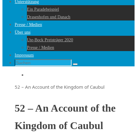
Unterstützung
Ein Paradebeispiel
Drasenhofen und Danach
Presse / Medien
Über uns
Ute-Bock Preisträger 2020
Presse / Medien
Impressum
Suche
Suchen
nach:
Startseite
52 – An Account of the Kingdom of Caubul
52 – An Account of the
Kingdom of Caubul