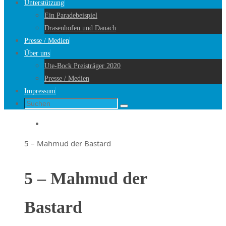
Unterstützung
Ein Paradebeispiel
Drasenhofen und Danach
Presse / Medien
Über uns
Ute-Bock Preisträger 2020
Presse / Medien
Impressum
Suche
Suchen
nach:
Startseite
5 – Mahmud der Bastard
5 – Mahmud der
Bastard