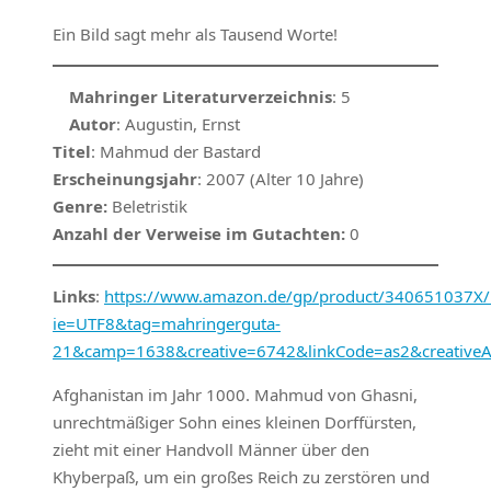
Ein Bild sagt mehr als Tausend Worte!
Mahringer Literaturverzeichnis
: 5
Autor
: Augustin, Ernst
Titel
: Mahmud der Bastard
Erscheinungsjahr
: 2007 (Alter 10 Jahre)
Genre:
Beletristik
Anzahl der Verweise im Gutachten:
0
Links
:
https://www.amazon.de/gp/product/340651037X/re
ie=UTF8&tag=mahringerguta-
21&camp=1638&creative=6742&linkCode=as2&creativ
Afghanistan im Jahr 1000. Mahmud von Ghasni,
unrechtmäßiger Sohn eines kleinen Dorffürsten,
zieht mit einer Handvoll Männer über den
Khyberpaß, um ein großes Reich zu zerstören und