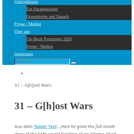
Unterstützung
Ein Paradebeispiel
Drasenhofen und Danach
Presse / Medien
Über uns
Ute-Bock Preisträger 2020
Presse / Medien
Impressum
Suche
Suchen
nach:
Startseite
31 – G[h]ost Wars
31 – G[h]ost Wars
Aus dem
Teaser Text
: „
Here he gives the full inside
story of the CIA’s covert funding of an Islamic jihad