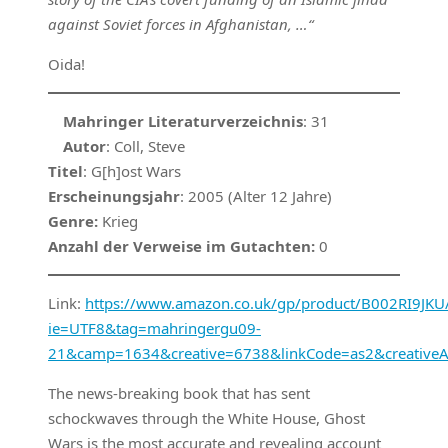
against Soviet forces in Afghanistan, …“
Oida!
Mahringer Literaturverzeichnis
: 31
Autor
: Coll, Steve
Titel
: G[h]ost Wars
Erscheinungsjahr
: 2005 (Alter 12 Jahre)
Genre:
Krieg
Anzahl der Verweise im Gutachten:
0
Link:
https://www.amazon.co.uk/gp/product/B002RI9JKU/r
ie=UTF8&tag=mahringergu09-
21&camp=1634&creative=6738&linkCode=as2&creative
The news-breaking book that has sent
schockwaves through the White House, Ghost
Wars is the most accurate and revealing account