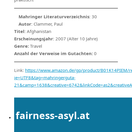
Mahringer Literaturverzeichnis
: 30
Autor
: Clammer, Paul
Titel
: Afghanistan
Erscheinungsjahr
: 2007 (Alter 10 Jahre)
Genre:
Travel
Anzahl der Verweise im Gutachten:
0
Link:
https://www.amazon.de/gp/product/B01K14PIEM/ref
ie=UTF8&tag=mahringerguta-
21&camp=1638&creative=6742&linkCode=as2&creative
fairness-asyl.at