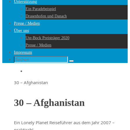
Unterstützung
Ein Paradebeispiel
Drasenhofen und Danach
Presse / Medien
Über uns
Ute-Bock Preisträger 2020
Presse / Medien
Impressum
Suche
Suchen
nach:
Startseite
30 – Afghanistan
30 – Afghanistan
Ein Lonely Planet Reiseführer aus dem Jahr 2007 –
praktisch!