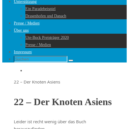
Unterstützung
Ein Paradebeispiel
Drasenhofen und Danach
Presse / Medien
Über uns
Ute-Bock Preisträger 2020
Presse / Medien
Impressum
Suche
Suchen
nach:
Startseite
22 – Der Knoten Asiens
22 – Der Knoten Asiens
Leider ist recht wenig über das Buch
herauszufinden.