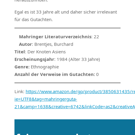
Egal es ist 33 Jahre alt und daher sicher irrelevant
für das Gutachten.
Mahringer Literaturverzeichnis
: 22
Autor
: Brentjes, Burchard
Titel
: Der Knoten Asiens
Erscheinungsjahr
: 1984 (Alter 33 Jahre)
Genre:
Ethnographie
Anzahl der Verweise im Gutachten:
0
Link:
https://www.amazon.de/gp/product/3850631435/ref
ie=UTF8&tag=mahringerguta-
21&camp=1638&creative=6742&linkCode=as2&creativ