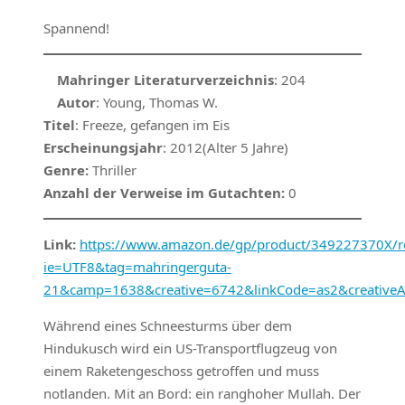
Spannend!
Mahringer Literaturverzeichnis
: 204
Autor
: Young, Thomas W.
Titel
: Freeze, gefangen im Eis
Erscheinungsjahr
: 2012(Alter 5 Jahre)
Genre:
Thriller
Anzahl der Verweise im Gutachten:
0
Link:
https://www.amazon.de/gp/product/349227370X/ref
ie=UTF8&tag=mahringerguta-
21&camp=1638&creative=6742&linkCode=as2&creativ
Während eines Schneesturms über dem
Hindukusch wird ein US-Transportflugzeug von
einem Raketengeschoss getroffen und muss
notlanden. Mit an Bord: ein ranghoher Mullah. Der