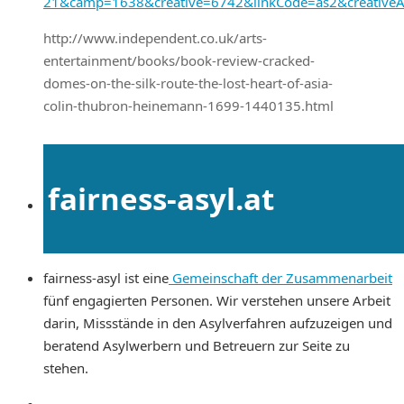
21&camp=1638&creative=6742&linkCode=as2&creativ
http://www.independent.co.uk/arts-
entertainment/books/book-review-cracked-
domes-on-the-silk-route-the-lost-heart-of-asia-
colin-thubron-heinemann-1699-1440135.html
fairness-asyl.at
fairness-asyl ist eine
Gemeinschaft der Zusammenarbeit
fünf engagierten Personen. Wir verstehen unsere Arbeit
darin, Missstände in den Asylverfahren aufzuzeigen und
beratend Asylwerbern und Betreuern zur Seite zu
stehen.