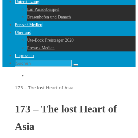
Unterstützung
Ein Paradebeispiel
Drasenhofen und Danach
Presse / Medien
Über uns
Ute-Bock Preisträger 2020
Presse / Medien
Impressum
Suche
Suchen
nach:
Startseite
173 – The lost Heart of Asia
173 – The lost Heart of
Asia