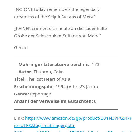
„NO ONE today remembers the legendary
greatness of the Seljuk Sultans of Merv.“
„
KEINER erinnert sich heute an die sagenhafte
Größe der Seldschuken-Sultane von Merv.“
Genau!
Mahringer Literaturverzeichnis
: 173
Autor
: Thubron, Colin
Titel
: The lost Heart of Asia
Erscheinungsjahr
: 1994 (Alter 23 Jahre)
Genre:
Reportage
Anzahl der Verweise im Gutachten:
0
Link:
https://www.amazon.de/gp/product/B01N3YPG9T/ref
ie=UTF8&tag=mahringerguta-