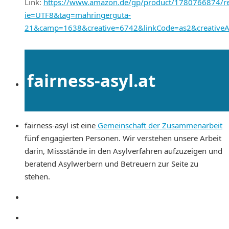
Link:
https://www.amazon.de/gp/product/1780766874/ref
ie=UTF8&tag=mahringerguta-
21&camp=1638&creative=6742&linkCode=as2&creative
fairness-asyl.at
fairness-asyl ist eine
Gemeinschaft der Zusammenarbeit
fünf engagierten Personen. Wir verstehen unsere Arbeit
darin, Missstände in den Asylverfahren aufzuzeigen und
beratend Asylwerbern und Betreuern zur Seite zu
stehen.