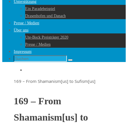
Unterstützung
Ein Paradebeispiel
Drasenhofen und Danach
Presse / Medien
Über uns
Ute-Bock Preisträger 2020
Presse / Medien
Impressum
Suche
Suchen
nach:
Startseite
169 – From Shamanism[us] to Sufism[us]
169 – From
Shamanism[us] to