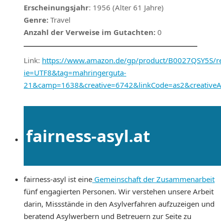
Erscheinungsjahr
: 1956 (Alter 61 Jahre)
Genre:
Travel
Anzahl der Verweise im Gutachten:
0
Link:
https://www.amazon.de/gp/product/B0027QSY5S/ref
ie=UTF8&tag=mahringerguta-
21&camp=1638&creative=6742&linkCode=as2&creativ
fairness-asyl.at
fairness-asyl ist eine
Gemeinschaft der Zusammenarbeit
fünf engagierten Personen. Wir verstehen unsere Arbeit
darin, Missstände in den Asylverfahren aufzuzeigen und
beratend Asylwerbern und Betreuern zur Seite zu