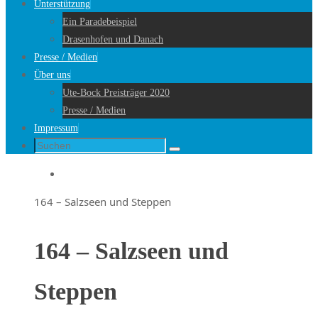
Unterstützung
Ein Paradebeispiel
Drasenhofen und Danach
Presse / Medien
Über uns
Ute-Bock Preisträger 2020
Presse / Medien
Impressum
Suche
Suchen
nach:
Startseite
164 – Salzseen und Steppen
164 – Salzseen und
Steppen