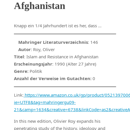
Afghanistan
Knapp ein 1/4 Jahrhundert ist es her, dass …
Mahringer Literaturverzeichnis
: 146
Autor
: Roy, Oliver
Titel
: Islam and Resistance in Afghanistan
Erscheinungsjahr
: 1990 (Alter 27 Jahre)
Genre:
Politik
Anzahl der Verweise im Gutachten:
0
Link:
https://www.amazon.co.uk/gp/product/0521397006/r
ie=UTF8&tag=mahringergu09-
21&camp=1634&creative=6738&linkCode=as2&creative
In this new edition, Olivier Roy expands his
penetrating study of the history, ideology and