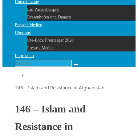
Unterstützung
Ein Paradebeispiel
Drasenhofen und Danach
Presse / Medien
Über uns
Ute-Bock Preisträger 2020
Presse / Medien
Impressum
Suche
Suchen
nach:
Startseite
146 – Islam and Resistance in Afghanistan
146 – Islam and
Resistance in