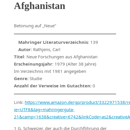
Afghanistan
Betonung auf „Neue“
Mahringer Literaturverzeichnis
: 139
Autor
: Rathjens, Carl
Titel
: Neue Forschungen aus Afghanistan
Erscheinungsjahr
: 1979 (Alter 38 Jahre)
Im Verzeichnis mit 1981 angegeben
Genre:
Studie
Anzahl der Verweise im Gutachten:
0
Link:
https://www.amazon.de/gp/product/3322971538/ref
ie=UTF8&tag=mahringerguta-
21&camp=1638&creative=6742&linkCode=as2&creative
1 G. Schweizer, der auch die Durchflihrung der