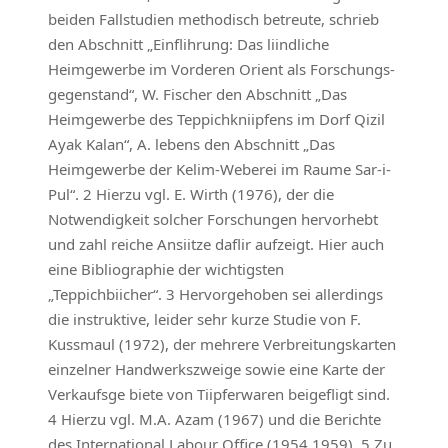
beiden Fallstudien methodisch betreute, schrieb
den Abschnitt „Einflihrung: Das liindliche
Heimgewerbe im Vorderen Orient als Forschungs­
gegenstand“, W. Fischer den Abschnitt „Das
Heimgewerbe des Teppichkniipfens im Dorf Qizil
Ayak Kalan“, A. lebens den Abschnitt „Das
Heimgewerbe der Kelim-Weberei im Raume Sar-i-
Pul“. 2 Hierzu vgl. E. Wirth (1976), der die
Notwendigkeit solcher Forschungen hervorhebt
und zahl­ reiche Ansiitze daflir aufzeigt. Hier auch
eine Bibliographie der wichtigsten
„Teppichbiicher“. 3 Hervorgehoben sei allerdings
die instruktive, leider sehr kurze Studie von F.
Kussmaul (1972), der mehrere Verbreitungskarten
einzelner Handwerkszweige sowie eine Karte der
Verkaufsge­ biete von Tiipferwaren beigefligt sind.
4 Hierzu vgl. M.A. Azam (1967) und die Berichte
des International Labour Office (1954,1959). 5 Zu