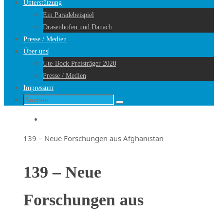
Unterstützung
Ein Paradebeispiel
Drasenhofen und Danach
Presse / Medien
Über uns
Ute-Bock Preisträger 2020
Presse / Medien
Impressum
Suche
Suchen
nach:
Startseite
139 – Neue Forschungen aus Afghanistan
139 – Neue
Forschungen aus