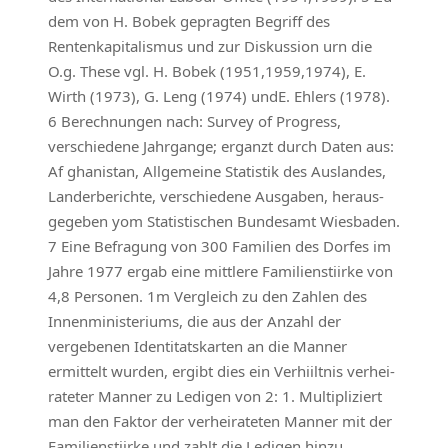
dem von H. Bobek gepragten Begriff des
Rentenkapitalismus und zur Diskussion urn die
O.g. These vgl. H. Bobek (1951,1959,1974), E.
Wirth (1973), G. Leng (1974) undE. Ehlers (1978).
6 Berechnungen nach: Survey of Progress,
verschiedene Jahrgange; erganzt durch Daten aus:
Af­ ghanistan, Allgemeine Statistik des Auslandes,
Landerberichte, verschiedene Ausgaben, heraus­
gegeben yom Statistischen Bundesamt Wiesbaden.
7 Eine Befragung von 300 Familien des Dorfes im
Jahre 1977 ergab eine mittlere Familienstiirke von
4,8 Personen. 1m Vergleich zu den Zahlen des
Innenministeriums, die aus der Anzahl der
vergebenen Identitatskarten an die Manner
ermittelt wurden, ergibt dies ein Verhiiltnis verhei­
rateter Manner zu Ledigen von 2: 1. Multipliziert
man den Faktor der verheirateten Manner mit der
Familienstiirke und zahlt die Ledigen hinzu,