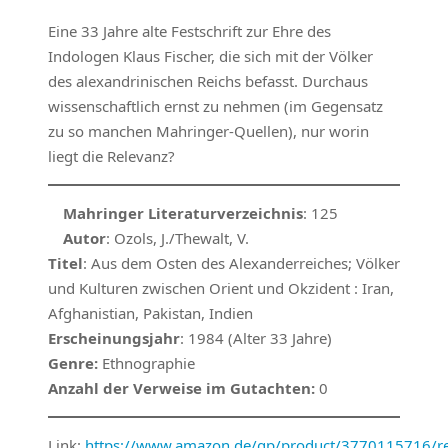
Eine 33 Jahre alte Festschrift zur Ehre des
Indologen Klaus Fischer, die sich mit der Völker
des alexandrinischen Reichs befasst. Durchaus
wissenschaftlich ernst zu nehmen (im Gegensatz
zu so manchen Mahringer-Quellen), nur worin
liegt die Relevanz?
Mahringer Literaturverzeichnis
: 125
Autor
: Ozols, J./Thewalt, V.
Titel
: Aus dem Osten des Alexanderreiches;
Völker
und Kulturen zwischen Orient und Okzident : Iran,
Afghanistian, Pakistan, Indien
Erscheinungsjahr
: 1984 (Alter 33 Jahre)
Genre:
Ethnographie
Anzahl der Verweise im Gutachten:
0
Link:
https://www.amazon.de/gp/product/3770115716/ref