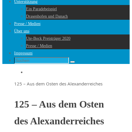
Unterstützung
Ein Paradebeispiel
Drasenhofen und Danach
Presse / Medien
Über uns
Ute-Bock Preisträger 2020
Presse / Medien
Impressum
Suche
Suchen
nach:
Startseite
125 – Aus dem Osten des Alexanderreiches
125 – Aus dem Osten
des Alexanderreiches