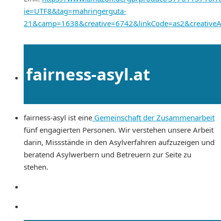
ie=UTF8&tag=mahringerguta-
21&camp=1638&creative=6742&linkCode=as2&creative
fairness-asyl.at
fairness-asyl ist eine
Gemeinschaft der Zusammenarbeit
fünf engagierten Personen. Wir verstehen unsere Arbeit
darin, Missstände in den Asylverfahren aufzuzeigen und
beratend Asylwerbern und Betreuern zur Seite zu
stehen.