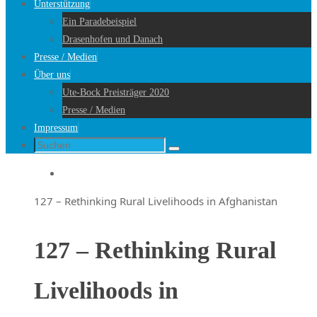
Unterstützung
Ein Paradebeispiel
Drasenhofen und Danach
Presse / Medien
Über uns
Ute-Bock Preisträger 2020
Presse / Medien
Impressum
Suche
Suchen
nach:
Startseite
127 – Rethinking Rural Livelihoods in Afghanistan
127 – Rethinking Rural
Livelihoods in