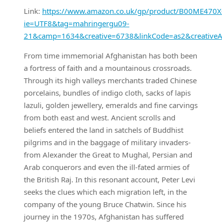
Link:
https://www.amazon.co.uk/gp/product/B00ME470X0/
ie=UTF8&tag=mahringergu09-
21&camp=1634&creative=6738&linkCode=as2&creativ
From time immemorial Afghanistan has both been
a fortress of faith and a mountainous crossroads.
Through its high valleys merchants traded Chinese
porcelains, bundles of indigo cloth, sacks of lapis
lazuli, golden jewellery, emeralds and fine carvings
from both east and west. Ancient scrolls and
beliefs entered the land in satchels of Buddhist
pilgrims and in the baggage of military invaders-
from Alexander the Great to Mughal, Persian and
Arab conquerors and even the ill-fated armies of
the British Raj. In this resonant account, Peter Levi
seeks the clues which each migration left, in the
company of the young Bruce Chatwin. Since his
journey in the 1970s, Afghanistan has suffered