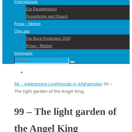
Unterstützung
Ein Paradebeispiel
Drasenhofen und Danach
Presse / Medien
Über uns
Ute-Bock Preisträger 2020
Presse / Medien
Impressum
Suche
Suchen
nach:
Startseite
98 – Addressing Livelihoods in Afghanistan
99 –
The light garden of the Angel King
99 – The light garden of
the Angel King