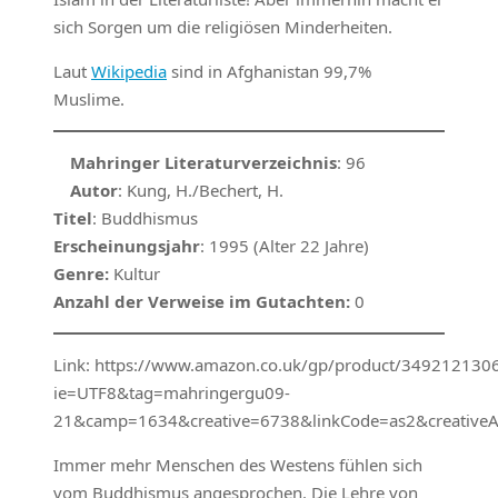
sich Sorgen um die religiösen Minderheiten.
Laut
Wikipedia
sind in Afghanistan 99,7%
Muslime.
Mahringer Literaturverzeichnis
: 96
Autor
: Kung, H./Bechert, H.
Titel
: Buddhismus
Erscheinungsjahr
: 1995 (Alter 22 Jahre)
Genre:
Kultur
Anzahl der Verweise im Gutachten:
0
Link: https://www.amazon.co.uk/gp/product/3492121306/
ie=UTF8&tag=mahringergu09-
21&camp=1634&creative=6738&linkCode=as2&creative
Immer mehr Menschen des Westens fühlen sich
vom Buddhismus angesprochen. Die Lehre von