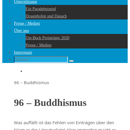
Unterstützung
Ein Paradebeispiel
Drasenhofen und Danach
Presse / Medien
Über uns
Ute-Bock Preisträger 2020
Presse / Medien
Impressum
Suche
Suchen
nach:
Startseite
96 – Buddhismus
96 – Buddhismus
Was auffällt ist das Fehlen von Einträgen über den
Islam in der Literaturliste! Aber immerhin macht er