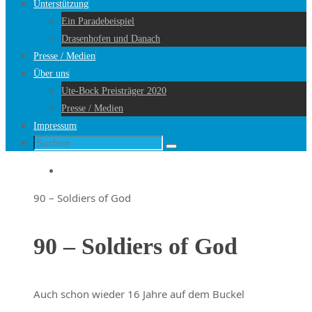
Unterstützung
Ein Paradebeispiel
Drasenhofen und Danach
Presse / Medien
Über uns
Ute-Bock Preisträger 2020
Presse / Medien
Impressum
Suche
Suchen
nach:
Startseite
90 – Soldiers of God
90 – Soldiers of God
Auch schon wieder 16 Jahre auf dem Buckel