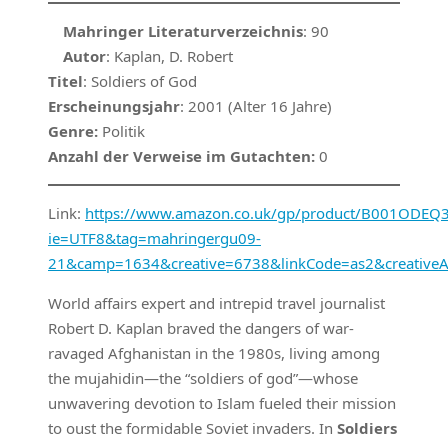
Mahringer Literaturverzeichnis
: 90
Autor
: Kaplan, D. Robert
Titel
: Soldiers of God
Erscheinungsjahr
: 2001 (Alter 16 Jahre)
Genre:
Politik
Anzahl der Verweise im Gutachten:
0
Link:
https://www.amazon.co.uk/gp/product/B001ODEQ3Y/
ie=UTF8&tag=mahringergu09-
21&camp=1634&creative=6738&linkCode=as2&creativ
World affairs expert and intrepid travel journalist
Robert D. Kaplan braved the dangers of war-
ravaged Afghanistan in the 1980s, living among
the mujahidin—the “soldiers of god”—whose
unwavering devotion to Islam fueled their mission
to oust the formidable Soviet invaders. In
Soldiers