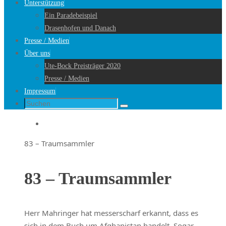
Unterstützung
Ein Paradebeispiel
Drasenhofen und Danach
Presse / Medien
Über uns
Ute-Bock Preisträger 2020
Presse / Medien
Impressum
Suche
Suchen
nach:
Startseite
83 – Traumsammler
83 – Traumsammler
Herr Mahringer hat messerscharf erkannt, dass es
sich in dem Buch um Afghanistan handelt. Sogar