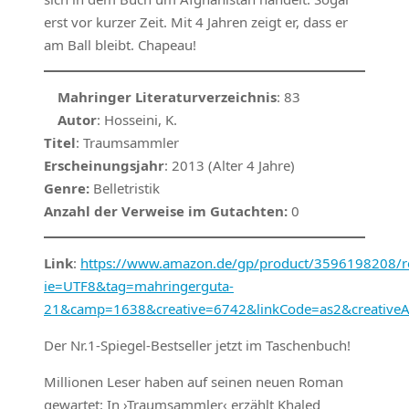
erst vor kurzer Zeit. Mit 4 Jahren zeigt er, dass er
am Ball bleibt. Chapeau!
Mahringer Literaturverzeichnis
: 83
Autor
: Hosseini, K.
Titel
: Traumsammler
Erscheinungsjahr
: 2013 (Alter 4 Jahre)
Genre:
Belletristik
Anzahl der Verweise im Gutachten:
0
Link
:
https://www.amazon.de/gp/product/3596198208/ref
ie=UTF8&tag=mahringerguta-
21&camp=1638&creative=6742&linkCode=as2&creative
Der Nr.1-Spiegel-Bestseller jetzt im Taschenbuch!
Millionen Leser haben auf seinen neuen Roman
gewartet: In ›Traumsammler‹ erzählt Khaled