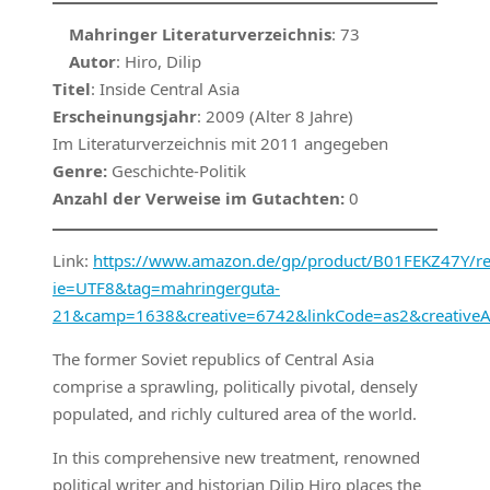
Mahringer Literaturverzeichnis
: 73
Autor
: Hiro, Dilip
Titel
: Inside Central Asia
Erscheinungsjahr
: 2009 (Alter 8 Jahre)
Im Literaturverzeichnis mit 2011 angegeben
Genre:
Geschichte-Politik
Anzahl der Verweise im Gutachten:
0
Link:
https://www.amazon.de/gp/product/B01FEKZ47Y/ref=
ie=UTF8&tag=mahringerguta-
21&camp=1638&creative=6742&linkCode=as2&creative
The former Soviet republics of Central Asia
comprise a sprawling, politically pivotal, densely
populated, and richly cultured area of the world.
In this comprehensive new treatment, renowned
political writer and historian Dilip Hiro places the