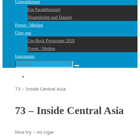
Unterstützung
Ein Paradebeispiel
Drasenhofen und Danach
Presse / Medien
Über uns
Ute-Bock Preisträger 2020
Presse / Medien
Impressum
Suche
Suchen
nach:
Startseite
73 – Inside Central Asia
73 – Inside Central Asia
Nice try – no cigar