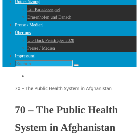
Unterstützung
Ein Paradebeispiel
Drasenhofen und Danach
Presse / Medien
Über uns
Ute-Bock Preisträger 2020
Presse / Medien
Impressum
Suche
Suchen
nach:
Startseite
70 – The Public Health System in Afghanistan
70 – The Public Health
System in Afghanistan