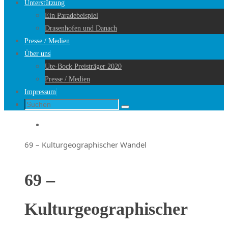
Unterstützung
Ein Paradebeispiel
Drasenhofen und Danach
Presse / Medien
Über uns
Ute-Bock Preisträger 2020
Presse / Medien
Impressum
Suche
Suchen
nach:
Startseite
69 – Kulturgeographischer Wandel
69 –
Kulturgeographischer