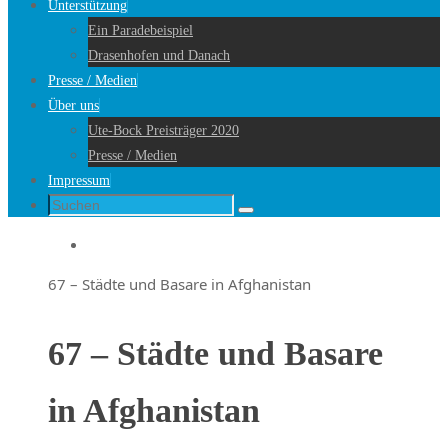
Unterstützung
Ein Paradebeispiel
Drasenhofen und Danach
Presse / Medien
Über uns
Ute-Bock Preisträger 2020
Presse / Medien
Impressum
Suche
Suchen
nach:
Startseite
67 – Städte und Basare in Afghanistan
67 – Städte und Basare
in Afghanistan