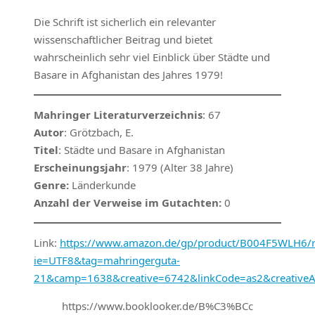
Die Schrift ist sicherlich ein relevanter
wissenschaftlicher Beitrag und bietet
wahrscheinlich sehr viel Einblick über Städte und
Basare in Afghanistan des Jahres 1979!
Mahringer Literaturverzeichnis
: 67
Autor
: Grötzbach, E.
Titel
: Städte und Basare in Afghanistan
Erscheinungsjahr
: 1979 (Alter 38 Jahre)
Genre:
Länderkunde
Anzahl der Verweise im Gutachten:
0
Link:
https://www.amazon.de/gp/product/B004F5WLH6/ref
ie=UTF8&tag=mahringerguta-
21&camp=1638&creative=6742&linkCode=as2&creative
https://www.booklooker.de/B%C3%BCc