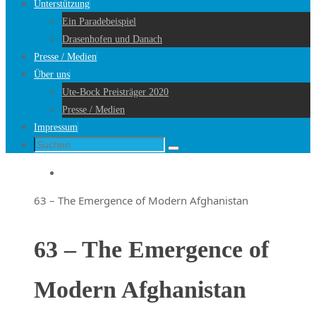
Unterstützung
Ein Paradebeispiel
Drasenhofen und Danach
Presse / Medien
Über uns
Ute-Bock Preisträger 2020
Presse / Medien
Impressum
Suche
Suchen
nach:
Startseite
63 – The Emergence of Modern Afghanistan
63 – The Emergence of
Modern Afghanistan