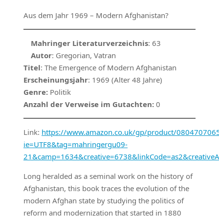
Aus dem Jahr 1969 – Modern Afghanistan?
Mahringer Literaturverzeichnis
: 63
Autor
: Gregorian, Vatran
Titel
: The Emergence of Modern Afghanistan
Erscheinungsjahr
: 1969 (Alter 48 Jahre)
Genre:
Politik
Anzahl der Verweise im Gutachten:
0
Link:
https://www.amazon.co.uk/gp/product/0804707065/r
ie=UTF8&tag=mahringergu09-
21&camp=1634&creative=6738&linkCode=as2&creativ
Long heralded as a seminal work on the history of
Afghanistan, this book traces the evolution of the
modern Afghan state by studying the politics of
reform and modernization that started in 1880