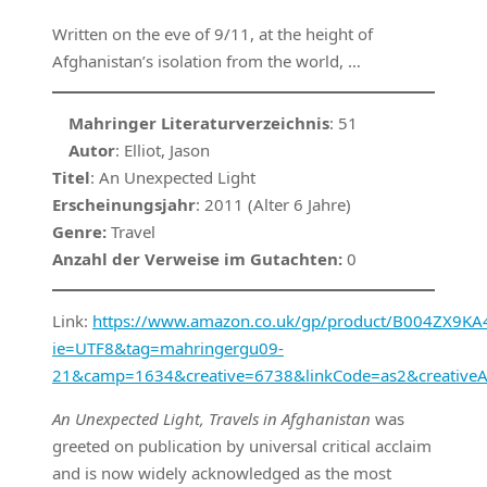
Written on the eve of 9/11, at the height of
Afghanistan’s isolation from the world, …
Mahringer Literaturverzeichnis
: 51
Autor
: Elliot, Jason
Titel
: An Unexpected Light
Erscheinungsjahr
: 2011 (Alter 6 Jahre)
Genre:
Travel
Anzahl der Verweise im Gutachten:
0
Link:
https://www.amazon.co.uk/gp/product/B004ZX9KA4/
ie=UTF8&tag=mahringergu09-
21&camp=1634&creative=6738&linkCode=as2&creative
An Unexpected Light, Travels in Afghanistan
was
greeted on publication by universal critical acclaim
and is now widely acknowledged as the most