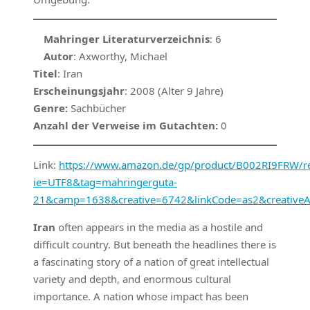
Mahringer Literaturverzeichnis
: 6
Autor
: Axworthy, Michael
Titel
: Iran
Erscheinungsjahr
: 2008 (Alter 9 Jahre)
Genre:
Sachbücher
Anzahl der Verweise im Gutachten:
0
Link:
https://www.amazon.de/gp/product/B002RI9FRW/ref
ie=UTF8&tag=mahringerguta-
21&camp=1638&creative=6742&linkCode=as2&creative
Iran
often appears in the media as a hostile and
difficult country. But beneath the headlines there is
a fascinating story of a nation of great intellectual
variety and depth, and enormous cultural
importance. A nation whose impact has been