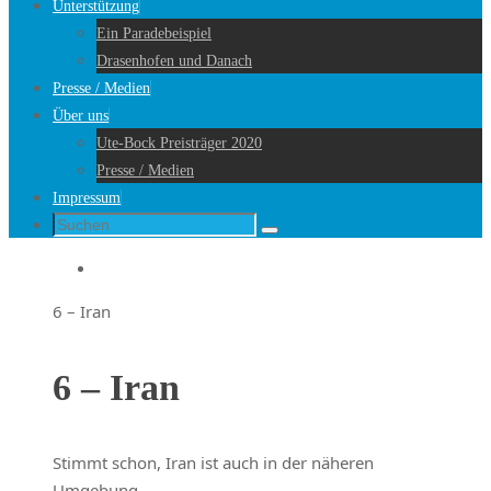
Unterstützung
Ein Paradebeispiel
Drasenhofen und Danach
Presse / Medien
Über uns
Ute-Bock Preisträger 2020
Presse / Medien
Impressum
Suche
Suchen
nach:
Startseite
6 – Iran
6 – Iran
Stimmt schon, Iran ist auch in der näheren
Umgebung.