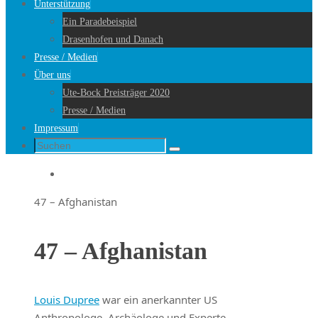
Unterstützung
Ein Paradebeispiel
Drasenhofen und Danach
Presse / Medien
Über uns
Ute-Bock Preisträger 2020
Presse / Medien
Impressum
Suche
Suchen
nach:
Startseite
47 – Afghanistan
47 – Afghanistan
Louis Dupree
war ein anerkannter US
Anthropologe, Archäologe und Experte