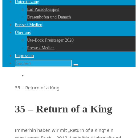
Unterstützung
Ein Paradebeispiel
Drasenhofen und Danach
Presse / Medien
Über uns
Ute-Bock Preisträger 2020
Presse / Medien
Impressum
Suche
Suchen
nach:
Startseite
35 – Return of a King
35 – Return of a King
Immerhin haben wir mit „Return of a King“ ein
sehr junges Buch – 2013. Lediglich 4 Jahre alt und