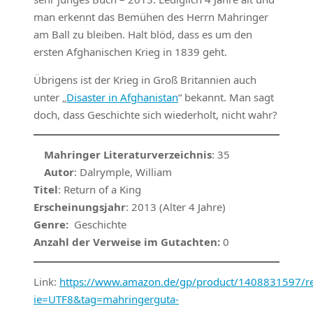
man erkennt das Bemühen des Herrn Mahringer
am Ball zu bleiben. Halt blöd, dass es um den
ersten Afghanischen Krieg in 1839 geht.
Übrigens ist der Krieg in Groß Britannien auch
unter „
Disaster in Afghanistan
“ bekannt. Man sagt
doch, dass Geschichte sich wiederholt, nicht wahr?
Mahringer Literaturverzeichnis
: 35
Autor
: Dalrymple, William
Titel
: Return of a King
Erscheinungsjahr
: 2013 (Alter 4 Jahre)
Genre:
Geschichte
Anzahl der Verweise im Gutachten:
0
Link:
https://www.amazon.de/gp/product/1408831597/ref
ie=UTF8&tag=mahringerguta-