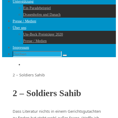
Unterstützung
Ein Paradebeispiel
Drasenhofen und Danach
Presse / Medien
Über uns
Ute-Bock Preisträger 2020
Presse / Medien
Impressum
Suche
Suchen
nach:
Startseite
2 – Soldiers Sahib
2 – Soldiers Sahib
Dass Literatur nichts in einem Gerichtsgutachten
zu finden hat steht wohl außer Frage. (Hoffe ich