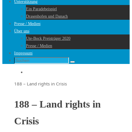
Unterstützung
Ein Paradebeispiel
Drasenhofen und Danach
Presse / Medien
Über uns
Ute-Bock Preisträger 2020
Presse / Medien
Impressum
Suche
Suchen
nach:
Startseite
188 – Land rights in Crisis
188 – Land rights in
Crisis