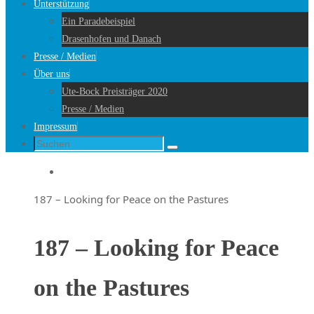
Unterstützung
Ein Paradebeispiel
Drasenhofen und Danach
Presse / Medien
Über uns
Ute-Bock Preisträger 2020
Presse / Medien
Impressum
Suche
Suchen
nach:
Startseite
187 – Looking for Peace on the Pastures
187 – Looking for Peace
on the Pastures