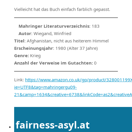
Vielleicht hat das Buch einfach farblich gepasst.
Mahringer Literaturverzeichnis
: 183
Autor
: Wiegand, Winfried
Titel
: Afghanistan, nicht aus heiterem Himmel
Erscheinungsjahr
: 1980 (Alter 37 Jahre)
Genre:
Krieg
Anzahl der Verweise im Gutachten:
0
Link:
https://www.amazon.co.uk/gp/product/328001199X/r
ie=UTF8&tag=mahringergu09-
21&camp=1634&creative=6738&linkCode=as2&creative
fairness-asyl.at