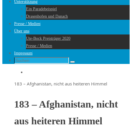
Unterstützung
Ein Paradebeispiel
Drasenhofen und Danach
Presse / Medien
Über uns
Ute-Bock Preisträger 2020
Presse / Medien
Impressum
Suche
Suchen
nach:
Startseite
183 – Afghanistan, nicht aus heiteren Himmel
183 – Afghanistan, nicht
aus heiteren Himmel