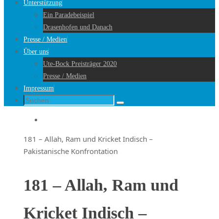
Unterstützung
Ein Paradebeispiel
Drasenhofen und Danach
Presse / Medien
Über uns
Ute-Bock Preisträger 2020
Presse / Medien
Impressum
Suche
Suchen
nach:
Startseite
181 – Allah, Ram und Kricket Indisch –
Pakistanische Konfrontation
181 – Allah, Ram und
Kricket Indisch –