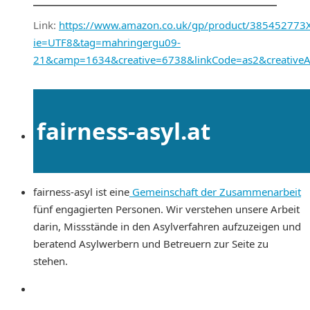
Link:
https://www.amazon.co.uk/gp/product/385452773X/r
ie=UTF8&tag=mahringergu09-
21&camp=1634&creative=6738&linkCode=as2&creative
fairness-asyl.at
fairness-asyl ist eine
Gemeinschaft der Zusammenarbeit
fünf engagierten Personen. Wir verstehen unsere Arbeit
darin, Missstände in den Asylverfahren aufzuzeigen und
beratend Asylwerbern und Betreuern zur Seite zu
stehen.