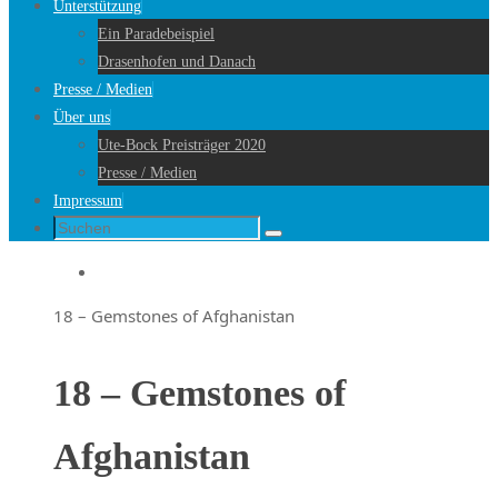
Unterstützung
Ein Paradebeispiel
Drasenhofen und Danach
Presse / Medien
Über uns
Ute-Bock Preisträger 2020
Presse / Medien
Impressum
Suche
Suchen
nach:
Startseite
18 – Gemstones of Afghanistan
18 – Gemstones of
Afghanistan