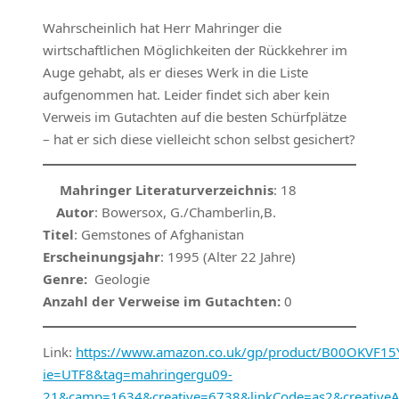
Wahrscheinlich hat Herr Mahringer die
wirtschaftlichen Möglichkeiten der Rückkehrer im
Auge gehabt, als er dieses Werk in die Liste
aufgenommen hat. Leider findet sich aber kein
Verweis im Gutachten auf die besten Schürfplätze
– hat er sich diese vielleicht schon selbst gesichert?
Mahringer Literaturverzeichnis
: 18
Autor
: Bowersox, G./Chamberlin,B.
Titel
: Gemstones of Afghanistan
Erscheinungsjahr
: 1995 (Alter 22 Jahre)
Genre:
Geologie
Anzahl der Verweise im Gutachten:
0
Link:
https://www.amazon.co.uk/gp/product/B00OKVF15Y/
ie=UTF8&tag=mahringergu09-
21&camp=1634&creative=6738&linkCode=as2&creative